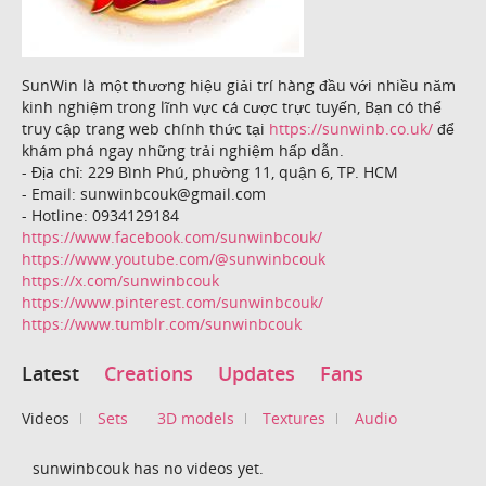
SunWin là một thương hiệu giải trí hàng đầu với nhiều năm
kinh nghiệm trong lĩnh vực cá cược trực tuyến, Bạn có thể
truy cập trang web chính thức tại
https://sunwinb.co.uk/
để
khám phá ngay những trải nghiệm hấp dẫn.
- Địa chỉ: 229 Bình Phú, phường 11, quận 6, TP. HCM
- Email: sunwinbcouk@gmail.com
- Hotline: 0934129184
https://www.facebook.com/sunwinbcouk/
https://www.youtube.com/@sunwinbcouk
https://x.com/sunwinbcouk
https://www.pinterest.com/sunwinbcouk/
https://www.tumblr.com/sunwinbcouk
Latest
Creations
Updates
Fans
Videos
Sets
3D models
Textures
Audio
sunwinbcouk has no videos yet.