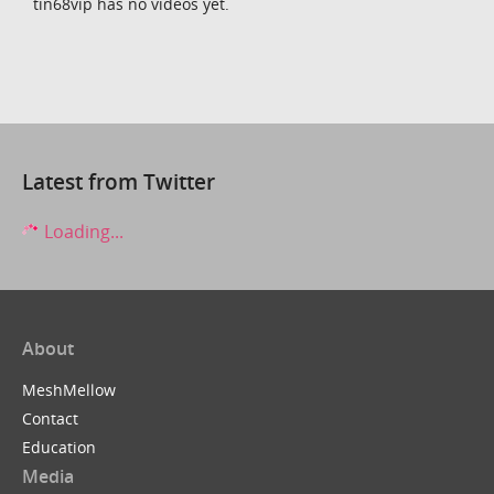
tin68vip has no videos yet.
Latest from Twitter
Loading...
About
MeshMellow
Contact
Education
Media