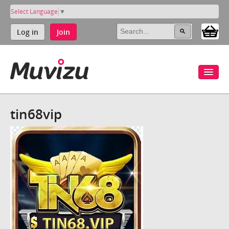
Select Language
▼
Log in
Join
tin68vip