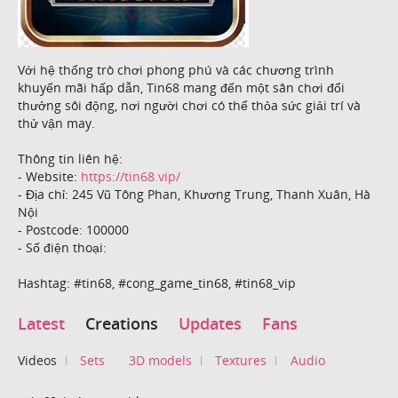
Với hệ thống trò chơi phong phú và các chương trình
khuyến mãi hấp dẫn, Tin68 mang đến một sân chơi đổi
thưởng sôi động, nơi người chơi có thể thỏa sức giải trí và
thử vận may.
Thông tin liên hệ:
- Website:
https://tin68.vip/
- Địa chỉ: 245 Vũ Tông Phan, Khương Trung, Thanh Xuân, Hà
Nội
- Postcode: 100000
- Số điện thoại:
Hashtag: #tin68, #cong_game_tin68, #tin68_vip
Latest
Creations
Updates
Fans
Videos
Sets
3D models
Textures
Audio