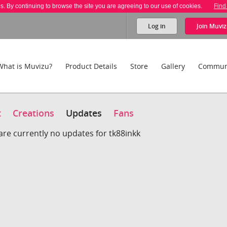
es. By continuing to browse the site you are agreeing to our use of cookies.
Find
Log in
Join
Muviz
What is Muvizu?
Product Details
Store
Gallery
Commun
t
Creations
Updates
Fans
are currently no updates for tk88inkk