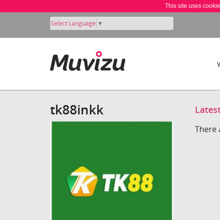
This site uses cooki
Select Language
▼
tk88inkk
Lates
There 