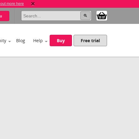
 out more here
u
ity
Blog
Help
Buy
Free trial