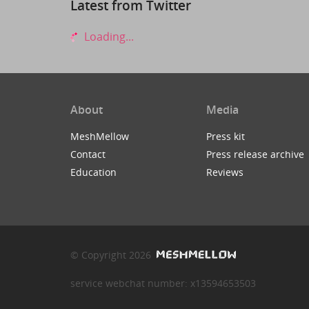
Latest from Twitter
Loading...
About
Media
MeshMellow
Press kit
Contact
Press release archive
Education
Reviews
© Copyright 2026
service webchat number: x13594653503