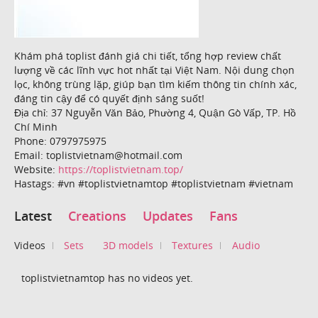
Khám phá toplist đánh giá chi tiết, tổng hợp review chất
lượng về các lĩnh vực hot nhất tại Việt Nam. Nội dung chọn
lọc, không trùng lặp, giúp bạn tìm kiếm thông tin chính xác,
đáng tin cậy để có quyết định sáng suốt!
Địa chỉ: 37 Nguyễn Văn Bảo, Phường 4, Quận Gò Vấp, TP. Hồ
Chí Minh
Phone: 0797975975
Email: toplistvietnam@hotmail.com
Website:
https://toplistvietnam.top/
Hastags: #vn #toplistvietnamtop #toplistvietnam #vietnam
Latest
Creations
Updates
Fans
Videos
Sets
3D models
Textures
Audio
toplistvietnamtop has no videos yet.