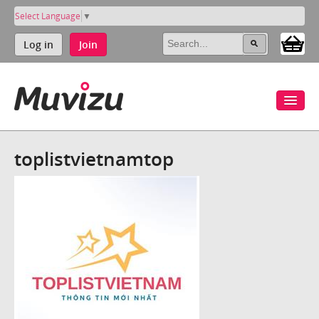
Select Language
▼
Log in
Join
toplistvietnamtop