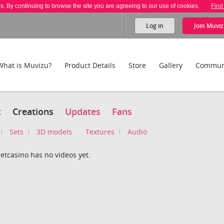
es. By continuing to browse the site you are agreeing to our use of cookies.
Find
Log in
Join
Muviz
What is Muvizu?
Product Details
Store
Gallery
Commun
t
Creations
Updates
Fans
Sets
3D models
Textures
Audio
etcasino has no videos yet.