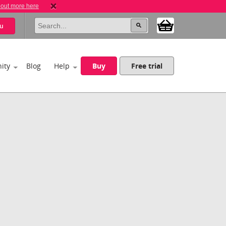
 out more here
u
ity
Blog
Help
Buy
Free trial