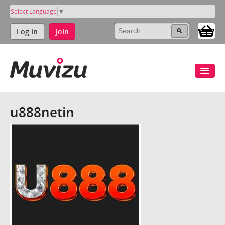
Select Language
▼
Log in
Join
u888netin