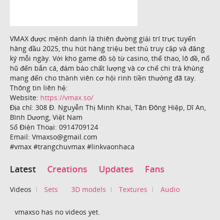
VMAX được mệnh danh là thiên đường giải trí trực tuyến
hàng đầu 2025, thu hút hàng triệu bet thủ truy cập và đăng
ký mỗi ngày. Với kho game đồ sộ từ casino, thể thao, lô đề, nổ
hũ đến bắn cá, đảm bảo chất lượng và cơ chế chi trả khủng
mang đến cho thành viên cơ hội rinh tiền thưởng đã tay.
Thông tin liên hệ:
Website:
https://vmax.so/
Địa chỉ: 308 Đ. Nguyễn Thị Minh Khai, Tân Đông Hiệp, Dĩ An,
Bình Dương, Việt Nam
Số Điện Thoại: 0914709124
Email: Vmaxso@gmail.com
#vmax #trangchuvmax #linkvaonhaca
Latest
Creations
Updates
Fans
Videos
Sets
3D models
Textures
Audio
vmaxso has no videos yet.