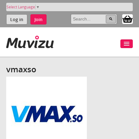
Select Language
▼
Log in
Join
vmaxso