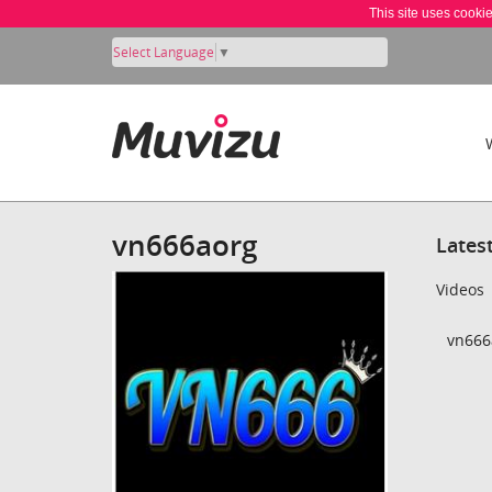
This site uses cooki
Select Language
▼
vn666aorg
Lates
Videos
vn666