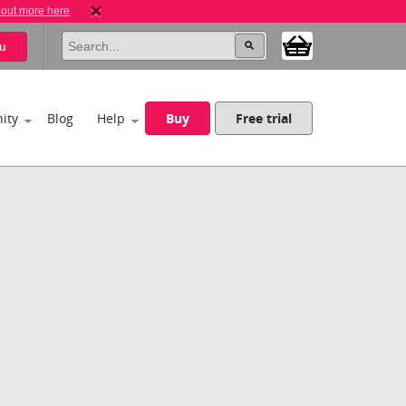
 out more here
u
ity
Blog
Help
Buy
Free trial