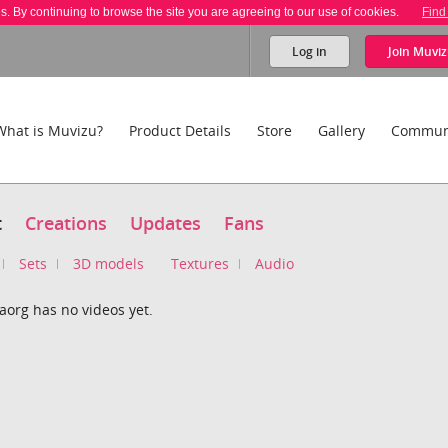
es. By continuing to browse the site you are agreeing to our use of cookies.
Find
Log in
Join
Muviz
What is Muvizu?
Product Details
Store
Gallery
Commun
t
Creations
Updates
Fans
Sets
3D models
Textures
Audio
aorg has no videos yet.