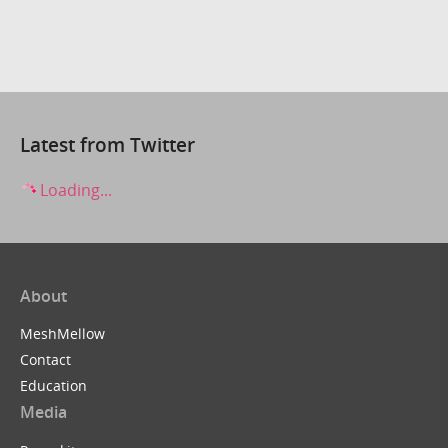
Latest from Twitter
Loading...
About
MeshMellow
Contact
Education
Media