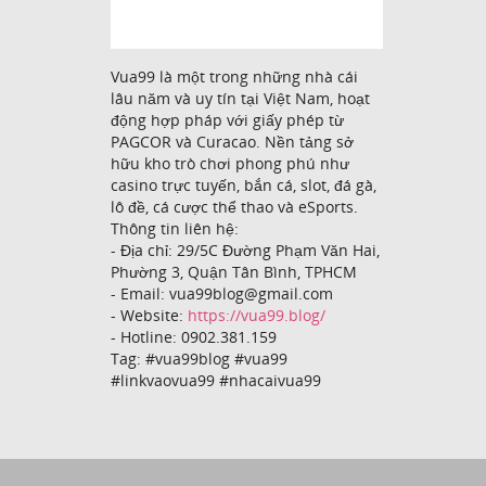
Vua99 là một trong những nhà cái
lâu năm và uy tín tại Việt Nam, hoạt
động hợp pháp với giấy phép từ
PAGCOR và Curacao. Nền tảng sở
hữu kho trò chơi phong phú như
casino trực tuyến, bắn cá, slot, đá gà,
lô đề, cá cược thể thao và eSports.
Thông tin liên hệ:
- Địa chỉ: 29/5C Đường Phạm Văn Hai,
Phường 3, Quận Tân Bình, TPHCM
- Email: vua99blog@gmail.com
- Website:
https://vua99.blog/
- Hotline: 0902.381.159
Tag: #vua99blog #vua99
#linkvaovua99 #nhacaivua99