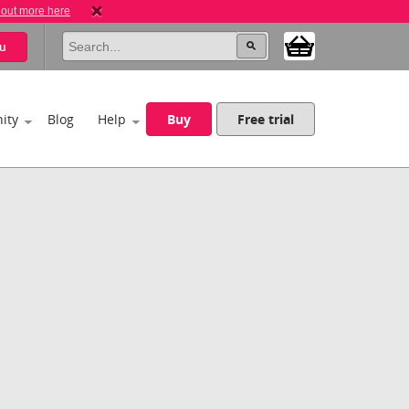
 out more here
u
ity
Blog
Help
Buy
Free trial