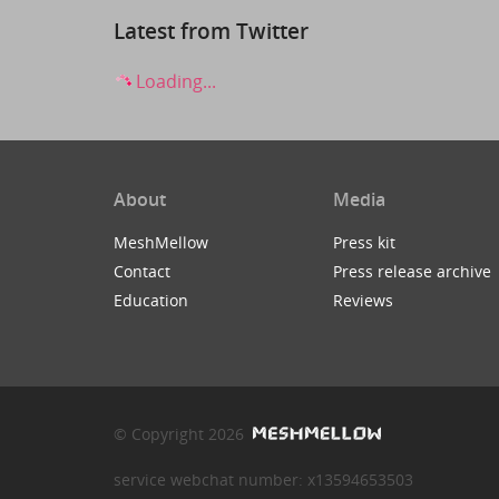
Latest from Twitter
Loading...
About
Media
MeshMellow
Press kit
Contact
Press release archive
Education
Reviews
© Copyright 2026
service webchat number: x13594653503