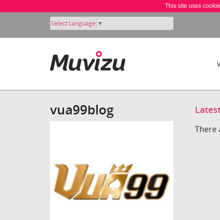
This site uses cooki
Select Language
▼
vua99blog
Lates
There 