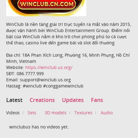
WinClub là nền tảng giải trí trực tuyến ra mắt vào năm 2015,
được vận hành bởi WinClub Entertainment Group. Điểm nổi
bật của WinClub nằm ở kho trò chơi phong phú từ cá cược
thể thao, casino live đến game bài và slot đổi thưởng
Địa chỉ: 18A Phan Xích Long, Phường 16, Minh Phụng, Hồ Chí
Minh, Vietnam
Website:
https://winclub.us.org/
SĐT: 086.7777.999
Email: support@winclub.us.org
Hastag: #winclub #conggamewinclub
Latest
Creations
Updates
Fans
Videos
Sets
3D models
Textures
Audio
winclubus has no videos yet.