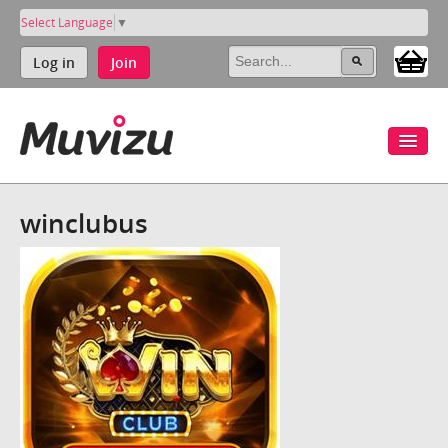
Select Language
▼
Log in
Join
winclubus