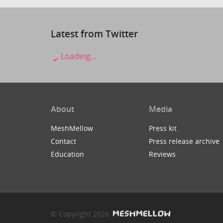
Latest from Twitter
Loading...
About
Media
MeshMellow
Press kit
Contact
Press release archive
Education
Reviews
© Copyright 2026