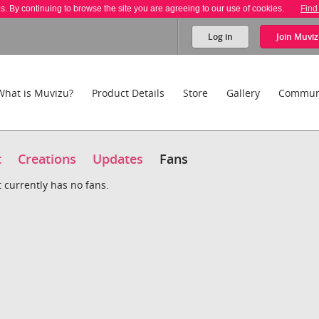
es. By continuing to browse the site you are agreeing to our use of cookies.
Find
Log in
Join
Muviz
What is Muvizu?
Product Details
Store
Gallery
Commun
t
Creations
Updates
Fans
 currently has no fans.