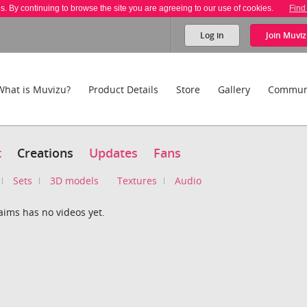
es. By continuing to browse the site you are agreeing to our use of cookies.
Find
Log in
Join
Muviz
What is Muvizu?
Product Details
Store
Gallery
Commun
t
Creations
Updates
Fans
Sets
3D models
Textures
Audio
aims has no videos yet.