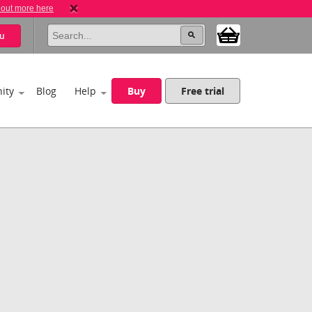
 out more here
u
ity
Blog
Help
Buy
Free trial