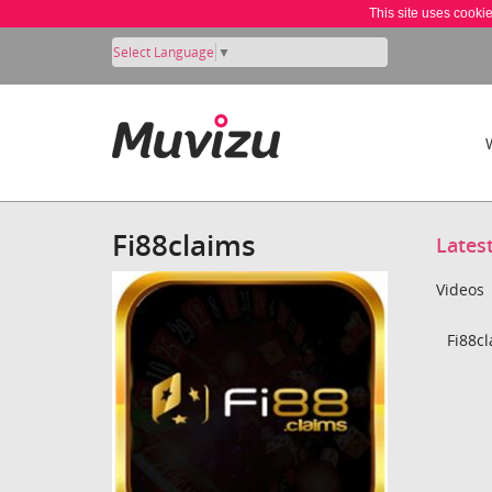
This site uses cooki
Select Language
▼
Fi88claims
Lates
Videos
Fi88cl