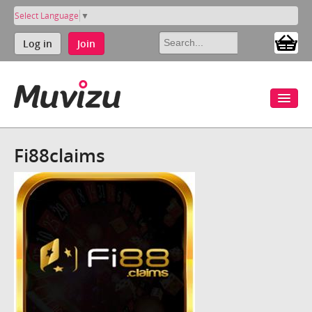
Select Language
▼
Log in
Join
Fi88claims