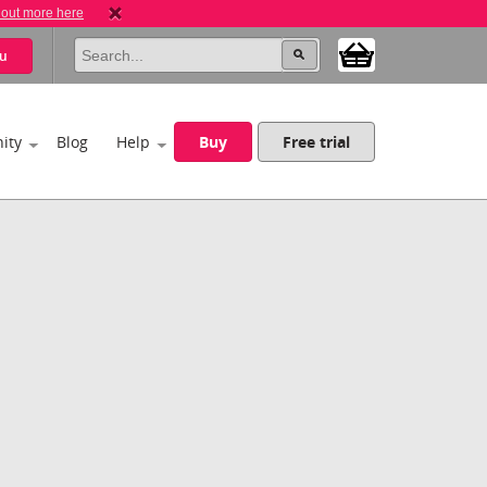
 out more here
u
ity
Blog
Help
Buy
Free trial