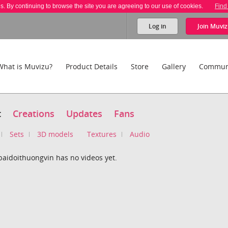
es. By continuing to browse the site you are agreeing to our use of cookies.
Find
Log in
Join
Muviz
What is Muvizu?
Product Details
Store
Gallery
Commun
t
Creations
Updates
Fans
Sets
3D models
Textures
Audio
aidoithuongvin has no videos yet.