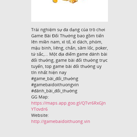
Trải nghiệm sự đa dạng của trò chơi
Game Bài Đổi Thưởng bao gồm tiến
lên miền nam, xì tố, xì dách, phỏm,
mậu binh, liêng, chắn, sâm lốc, poker,
tứ sắc,... Một địa điểm game đánh bài
đổi thưởng, game bài đổi thưởng trực
tuyến, top game bài đổi thưởng uy
tín nhất hiện nay
#game_bài_đổi_thưởng
#gamebaidoithuongvin
#đánh_bài_đổi_thưởng
GG Map:
https://maps.app.goo.gl/QTvr6RxGJn
YTovdr6
Website:
http://gamebaidoithuong.vin