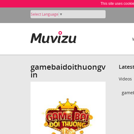
This site uses cooki
Select Language
▼
gamebaidoithuongv
Lates
in
Videos
gameb