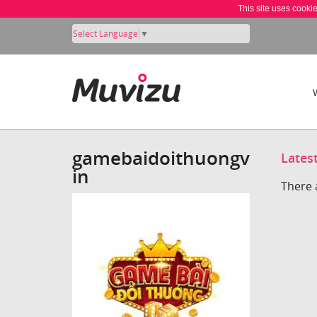
This site uses cooki
Select Language
▼
gamebaidoithuongv
Lates
in
There 