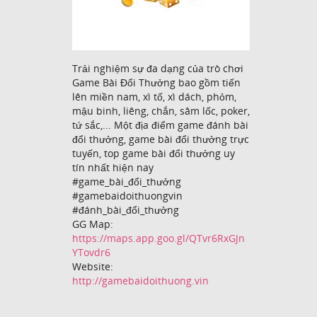
Trải nghiệm sự đa dạng của trò chơi
Game Bài Đổi Thưởng bao gồm tiến
lên miền nam, xì tố, xì dách, phỏm,
mậu binh, liêng, chắn, sâm lốc, poker,
tứ sắc,... Một địa điểm game đánh bài
đổi thưởng, game bài đổi thưởng trực
tuyến, top game bài đổi thưởng uy
tín nhất hiện nay
#game_bài_đổi_thưởng
#gamebaidoithuongvin
#đánh_bài_đổi_thưởng
GG Map:
https://maps.app.goo.gl/QTvr6RxGJn
YTovdr6
Website:
http://gamebaidoithuong.vin