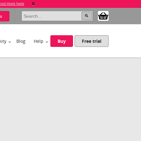
 out more here
u
ity
Blog
Help
Buy
Free trial