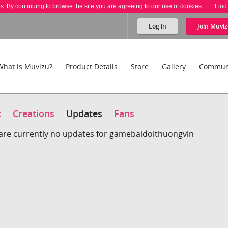
es. By continuing to browse the site you are agreeing to our use of cookies.
Find
Log in
Join
Muviz
What is Muvizu?
Product Details
Store
Gallery
Commun
t
Creations
Updates
Fans
are currently no updates for gamebaidoithuongvin