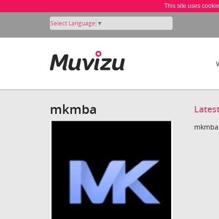
This site uses cooki
Select Language
▼
mkmba
Lates
mkmba c