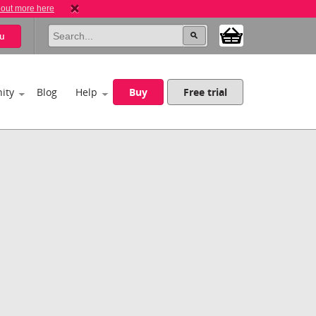
 out more here
u
ity
Blog
Help
Buy
Free trial