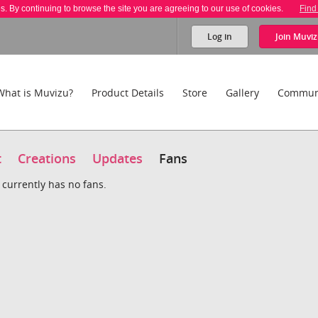
es. By continuing to browse the site you are agreeing to our use of cookies.
Find
Log in
Join
Muviz
What is Muvizu?
Product Details
Store
Gallery
Commun
t
Creations
Updates
Fans
urrently has no fans.