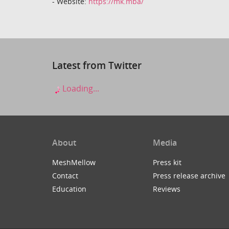
- Website:
https://mk.mba/
Latest from Twitter
Loading...
About
Media
MeshMellow
Press kit
Contact
Press release archive
Education
Reviews