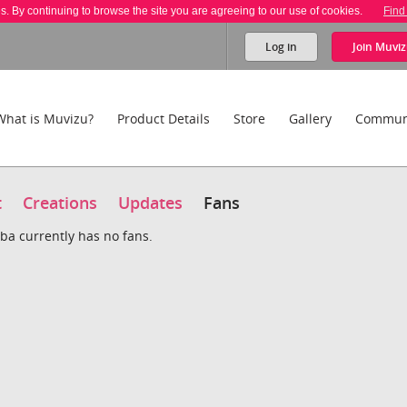
es. By continuing to browse the site you are agreeing to our use of cookies.
Find
Log in
Join
Muviz
What is Muvizu?
Product Details
Store
Gallery
Commun
t
Creations
Updates
Fans
a currently has no fans.