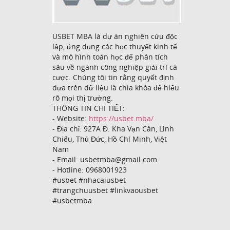
USBET MBA là dự án nghiên cứu độc
lập, ứng dụng các học thuyết kinh tế
và mô hình toán học để phân tích
sâu về ngành công nghiệp giải trí cá
cược. Chúng tôi tin rằng quyết định
dựa trên dữ liệu là chìa khóa để hiểu
rõ mọi thị trường.
THÔNG TIN CHI TIẾT:
- Website:
https://usbet.mba/
- Địa chỉ: 927A Đ. Kha Vạn Cân, Linh
Chiểu, Thủ Đức, Hồ Chí Minh, Việt
Nam
- Email: usbetmba@gmail.com
- Hotline: 0968001923
#usbet #nhacaiusbet
#trangchuusbet #linkvaousbet
#usbetmba