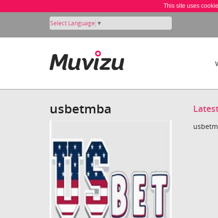
This site uses cooki
Select Language
▼
usbetmba
Lates
usbetmb