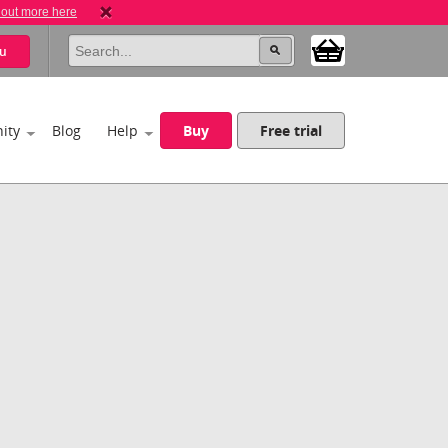
 out more here
u
ity
Blog
Help
Buy
Free trial