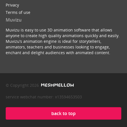
Privacy
Terms of use
Muvizu
Muvizu is easy to use 3D animation software that allows
anyone to create high quality animations quickly and easily.
Muvizu’s animation engine is ideal for storytellers,
animators, teachers and businesses looking to engage,
enchant and delight audiences with animated content.
© Copyright 2026
service webchat number: x13594653503
back to top