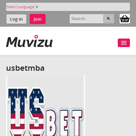
Select Language
▼
Log in
Join
usbetmba