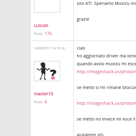
sito ATI. Speriamo Muvizu ini
grazie
Luscan
176
Posts:
ciao
16/09/2011 14:15:16
ho aggiornato driver ma ient
quando avvio muvizu mi esce
http://imageshack.us/photo
se metto si mi rimane bloccat
master10
6
Posts:
http://imageshack.us/photo
se metto no invece mi esce il
aiutatemi pls