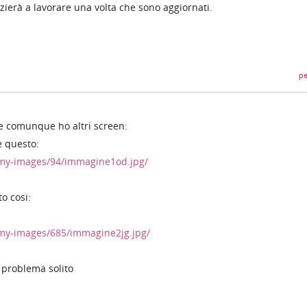
zierà a lavorare una volta che sono aggiornati.
pe
e comunque ho altri screen:
 questo:
/my-images/94/immagine1od.jpg/
o cosi:
/my-images/685/immagine2jg.jpg/
 problema solito