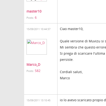
master10
6
Posts:
Ciao master10,
15/09/2011 10:44:57
Quale versione di Muvizu si 
Mi sembra che questo errore
Si prega di scaricare l'ultim
persiste.
Marco_D
582
Posts:
Cordiali saluti,
Marco
io lo avevo scaricato propio d
15/09/2011 13:10:45