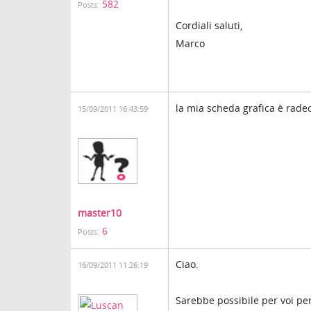
582
Posts:
Cordiali saluti,
Marco
la mia scheda grafica è rade
15/09/2011 16:43:59
master10
6
Posts:
Ciao.
16/09/2011 11:26:19
Sarebbe possibile per voi per