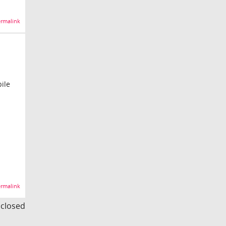
rmalink
ile
rmalink
s closed