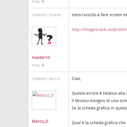
6
Posts:
sono riuscito a fare screen ec
15/09/2011 15:54:09
http://imageshack.us/photo
master10
6
Posts:
Ciao,
15/09/2011 16:21:41
Questo errore è relativo alla
Il Muvizu bisogno di una sche
Se la scheda grafica in quest
Marco_D
Qual è la scheda grafica che 