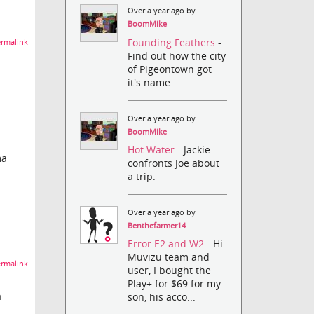
Over a year ago by
BoomMike
Founding Feathers
-
rmalink
Find out how the city
of Pigeontown got
it's name.
Over a year ago by
BoomMike
Hot Water
- Jackie
ma
confronts Joe about
a trip.
Over a year ago by
Benthefarmer14
Error E2 and W2
- Hi
Muvizu team and
rmalink
user, I bought the
Play+ for $69 for my
a
son, his acco...