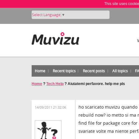
This site uses cooki
Select Language
▼
Home
Recent topics
Recent posts
All topics
F
Home
?
Tech Help
?
Aiutatemi perfavore. help me pls
ho scaricato muvizu quando lo
14/09/2011 21:32:06
rebuild now? io metto si ma 
find file for package core fo
svariate volte ma niente perfav