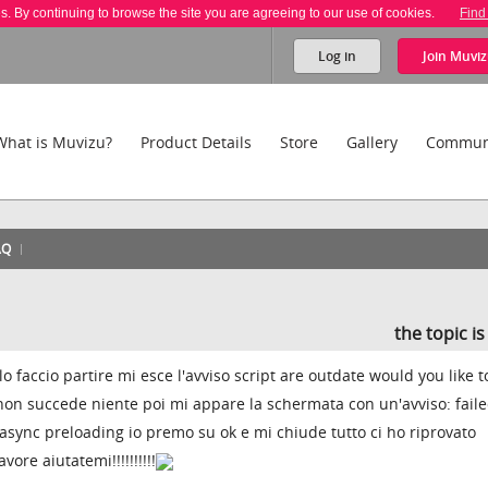
es. By continuing to browse the site you are agreeing to our use of cookies.
Find
Log in
Join
Muviz
What is Muvizu?
Product Details
Store
Gallery
Commun
AQ
the topic i
 faccio partire mi esce l'avviso script are outdate would you like t
non succede niente poi mi appare la schermata con un'avviso: faile
r async preloading io premo su ok e mi chiude tutto ci ho riprovato
ore aiutatemi!!!!!!!!!!