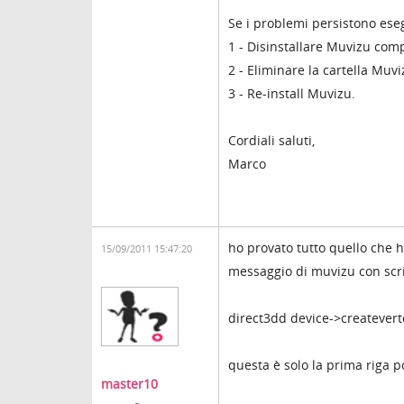
Se i problemi persistono eseg
1 - Disinstallare Muvizu com
2 - Eliminare la cartella Muvi
3 - Re-install Muvizu.
Cordiali saluti,
Marco
ho provato tutto quello che h
15/09/2011 15:47:20
messaggio di muvizu con scri
direct3dd device->createver
questa è solo la prima riga po
master10