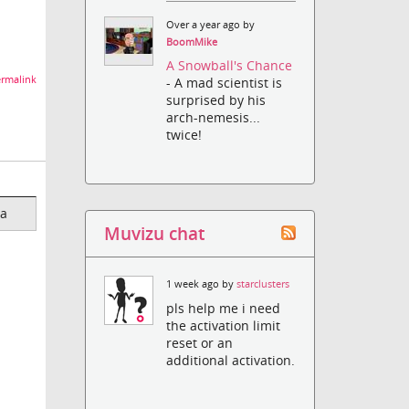
Over a year ago by
BoomMike
A Snowball's Chance
rmalink
- A mad scientist is
surprised by his
arch-nemesis...
twice!
va
Muvizu chat
1 week ago by
starclusters
pls help me i need
the activation limit
reset or an
additional activation.