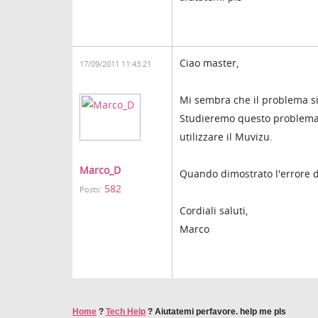
Ciao master,
17/09/2011 11:43:21
Mi sembra che il problema si
Studieremo questo problema,
utilizzare il Muvizu.
Marco_D
Quando dimostrato l'errore di
582
Posts:
Cordiali saluti,
Marco
Home
?
Tech Help
?
Aiutatemi perfavore. help me pls