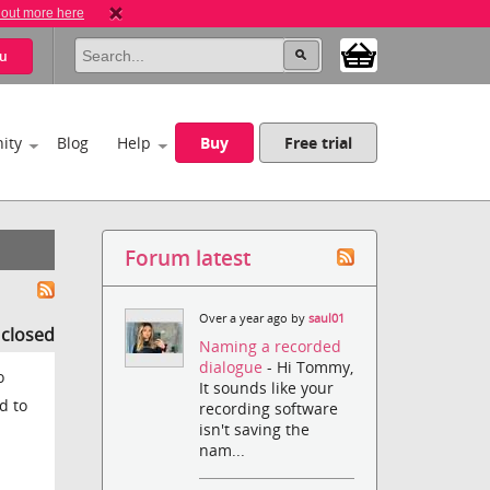
 out more here
u
ity
Blog
Help
Buy
Free trial
Forum latest
Over a year ago by
saul01
s closed
Naming a recorded
dialogue
- Hi Tommy,
o
It sounds like your
d to
recording software
isn't saving the
nam...