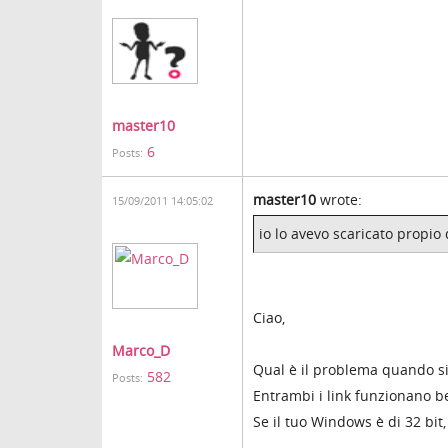
master10
6
Posts:
master10
wrote:
15/09/2011 14:05:02
io lo avevo scaricato propio 
Ciao,
Marco_D
Qual è il problema quando si
582
Posts:
Entrambi i link funzionano b
Se il tuo Windows è di 32 bit