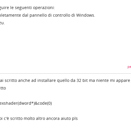
uire le seguenti operazioni:
pletamente dal pannello di controllo di Windows.
zu.
pe
ai scritto anche ad installare quello da 32 bit ma niente mi appare
tto
texshader(dword*)&code(0)
i c'è scritto molto altro ancora aiuto pls